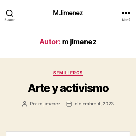
MJimenez
Buscar
Menú
Autor:
m jimenez
Categorías
SEMILLEROS
Arte y activismo
Por
m jimenez
diciembre 4, 2023
Autor
Fecha
de
de
la
la
entrada
entrada